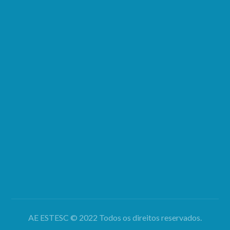
MORADA
Rua 5 de Outubro, Apartado 7006
S. Martinho do Bispo,
3040-997 Coimbra
LIGAÇÕES
Dúvidas e Questões
Sugestões
INFORMAÇÕES
Política de Privacidade
Resolução de Litígios Online
AE ESTESC © 2022 Todos os direitos reservados.