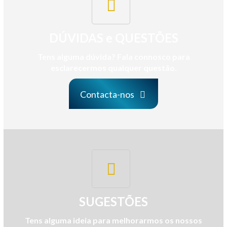
DÚVIDAS e QUESTÕES
Tens alguma dúvida? Fala connosco para
esclarecermos qualquer questão.
Contacta-nos
SUGESTÕES
Tens alguma ideia para melhorarmos os nossos