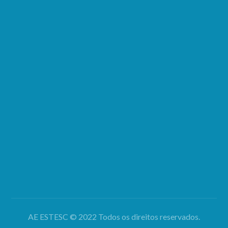
MORADA
Rua 5 de Outubro, Apartado 7006
S. Martinho do Bispo,
3040-997 Coimbra
LIGAÇÕES
Dúvidas e Questões
Sugestões
INFORMAÇÕES
Política de Privacidade
Resolução de Litígios Online
AE ESTESC © 2022 Todos os direitos reservados.